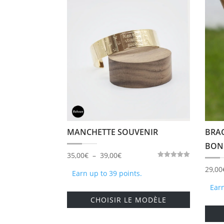
MANCHETTE SOUVENIR
BRA
BON
Plage
35,00
€
–
39,00
€
Note
de
29,00
5.00
Earn up to 39 points.
sur 5
prix :
Earn
Ce
35,00€
CHOISIR LE MODÈLE
produit
à
a
39,00€