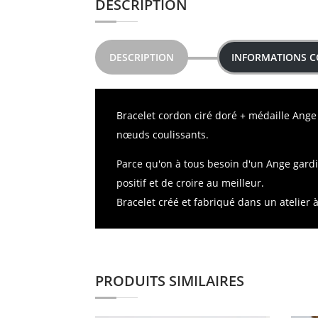
DESCRIPTION
DESCRIPTION
INFORMATIONS 
Bracelet cordon ciré doré + médaille Ange 
nœuds coulissants.
Parce qu'on à tous besoin d'un Ange gardi
positif et de croire au meilleur.
Bracelet créé et fabriqué dans un atelier 
PRODUITS SIMILAIRES