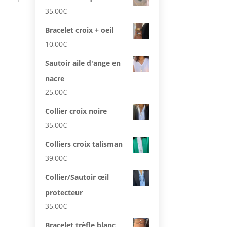
35,00
€
Bracelet croix + oeil
10,00
€
Sautoir aile d'ange en
nacre
25,00
€
Collier croix noire
35,00
€
Colliers croix talisman
39,00
€
Collier/Sautoir œil
protecteur
35,00
€
Bracelet trèfle blanc