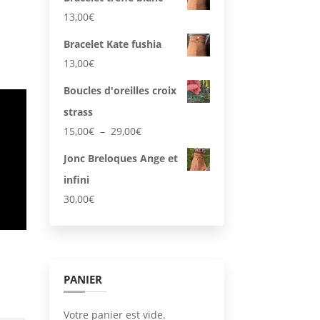
13,00
€
Bracelet Kate fushia
13,00
€
Boucles d'oreilles croix
strass
Plage
15,00
€
–
29,00
€
de
Jonc Breloques Ange et
prix :
infini
15,00€
à
30,00
€
29,00€
PANIER
Votre panier est vide.