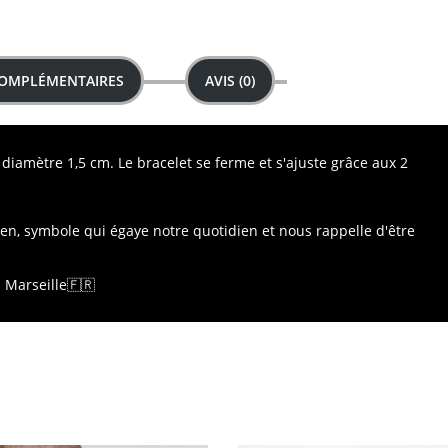
COMPLÉMENTAIRES
AVIS (0)
diamètre 1,5 cm. Le bracelet se ferme et s'ajuste grâce aux 2
en, symbole qui égaye notre quotidien et nous rappelle d'être
à Marseille
🇫🇷