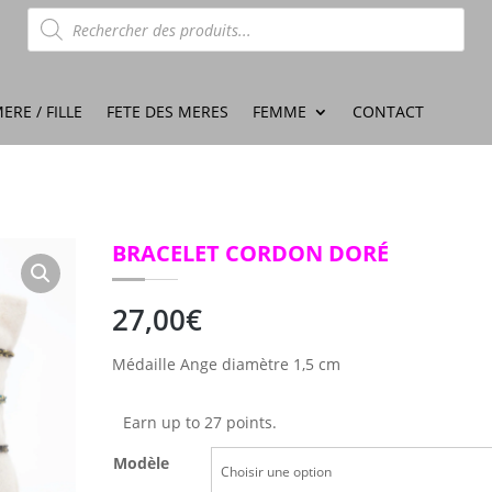
Recherche
de
produits
ERE / FILLE
FETE DES MERES
FEMME
CONTACT
BRACELET CORDON DORÉ
27,00
€
Médaille Ange diamètre 1,5 cm
Earn up to 27 points.
Modèle