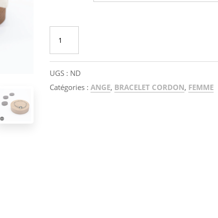
quantité
AJOUTER AU PANIER
de
Bracelet
cordon
UGS :
ND
doré
Catégories :
ANGE
,
BRACELET CORDON
,
FEMME