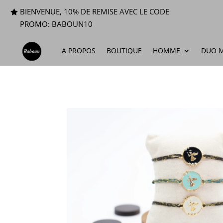
BIENVENUE, 10% DE REMISE AVEC LE CODE
PROMO: BABOUN10
A PROPOS
BOUTIQUE
HOMME
DUO M