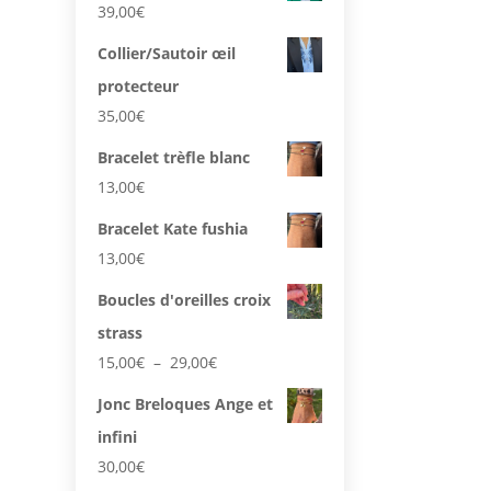
39,00
€
a
plusieurs
Collier/Sautoir œil
variations.
protecteur
Les
35,00
€
options
peuvent
Bracelet trèfle blanc
être
13,00
€
choisies
Bracelet Kate fushia
sur
13,00
€
la
page
Boucles d'oreilles croix
du
strass
produit
Plage
15,00
€
–
29,00
€
de
Jonc Breloques Ange et
prix :
infini
15,00€
à
30,00
€
29,00€