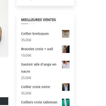
MEILLEURES VENTES
Collier breloques
35,00
€
Bracelet croix + oeil
10,00
€
Sautoir aile d'ange en
nacre
25,00
€
Collier croix noire
35,00
€
Ce
Colliers croix talisman
produit