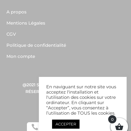
A propos
Mentions Légales
CGV
Politique de confidentialité
Mon compte
@2021
SDW CONSULTING
–
TOUS DROITS
En naviguant sur notre site vous
RÉSERVÉS – BABOUN COPYRIGHTS ©
acceptez l'installation et
l'utilisation des cookies sur votre
ordinateur. En cliquant sur
“Accepter”, vous consentez à
l’utilisation de TOUS les cookies.
0
ACCEPTER


w