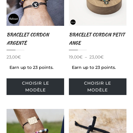
choisies
cho
sur
sur
la
la
page
pa
BRACELET CORDON
BRACELET CORDON PETIT
du
du
ARGENTÉ
ANGE
produit
pro
Plage
23,00
€
19,00
€
–
23,00
€
de
Earn up to 23 points.
Earn up to 23 points.
prix :
Ce
Ce
19,00€
CHOISIR LE
CHOISIR LE
produit
pro
à
MODÈLE
MODÈLE
a
a
23,00€
plusieurs
plu
variations.
var
Les
Le
options
op
peuvent
pe