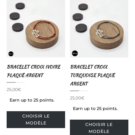
Les
Le
options
op
peuvent
pe
être
êtr
choisies
cho
sur
sur
la
la
page
pa
BRACELET CROIX IVOIRE
BRACELET CROIX
du
du
PLAQUÉ ARGENT
TURQUOISE PLAQUÉ
produit
pro
ARGENT
25,00
€
25,00
€
Earn up to 25 points.
Earn up to 25 points.
Ce
CHOISIR LE
produit
Ce
MODÈLE
CHOISIR LE
a
pro
MODÈLE
plusieurs
a