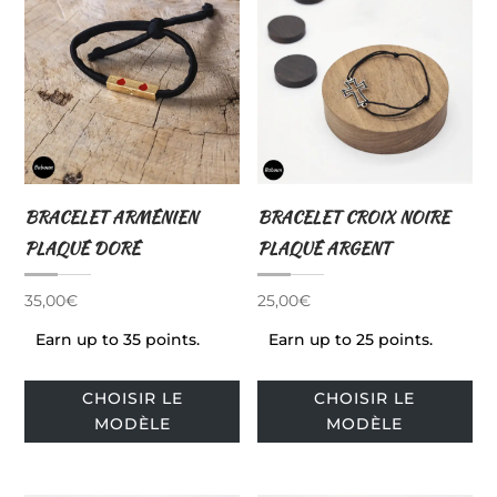
pe
options
êtr
peuvent
cho
être
sur
choisies
la
sur
pa
la
du
page
BRACELET ARMÉNIEN
BRACELET CROIX NOIRE
pro
du
PLAQUÉ DORÉ
PLAQUÉ ARGENT
produit
35,00
€
25,00
€
Earn up to 35 points.
Earn up to 25 points.
Ce
Ce
CHOISIR LE
CHOISIR LE
produit
pro
MODÈLE
MODÈLE
a
a
plusieurs
plu
variations.
var