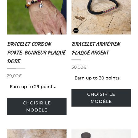
être
êtr
choisies
cho
sur
sur
la
la
page
pa
BRACELET CORDON
BRACELET ARMÉNIEN
du
du
PORTE-BONHEUR PLAQUÉ
PLAQUÉ ARGENT
produit
pro
DORÉ
30,00
€
29,00
€
Earn up to 30 points.
Earn up to 29 points.
Ce
CHOISIR LE
pro
Ce
MODÈLE
CHOISIR LE
a
produit
MODÈLE
plu
a
var
plusieurs
Le
variations.
op
Les