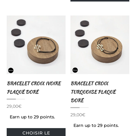
variations.
plu
Les
var
options
Le
peuvent
op
être
pe
choisies
êtr
sur
cho
la
sur
page
la
du
pa
BRACELET CROIX IVOIRE
BRACELET CROIX
produit
du
PLAQUÉ DORÉ
TURQUOISE PLAQUÉ
pro
DORÉ
29,00
€
29,00
€
Earn up to 29 points.
Earn up to 29 points.
Ce
CHOISIR LE
produit
Ce