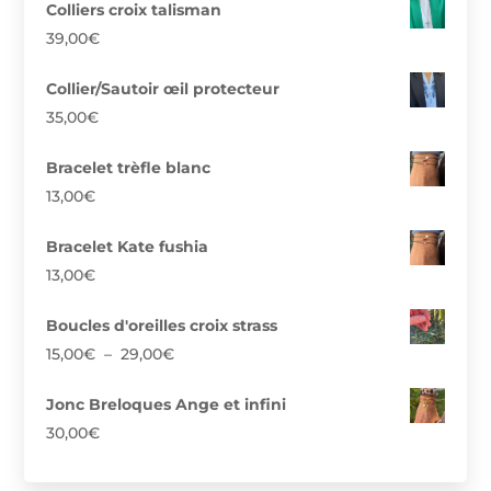
Colliers croix talisman
39,00
€
Collier/Sautoir œil protecteur
35,00
€
Bracelet trèfle blanc
13,00
€
Bracelet Kate fushia
13,00
€
Boucles d'oreilles croix strass
Plage
15,00
€
–
29,00
€
de
prix :
Jonc Breloques Ange et infini
15,00€
30,00
€
à
29,00€