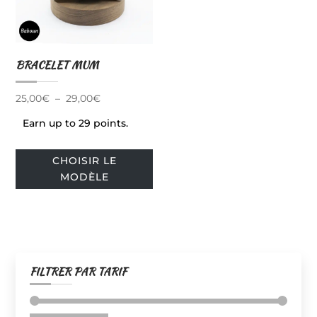
BRACELET MUM
Plage
25,00
€
–
29,00
€
de
Earn up to 29 points.
prix :
Ce
25,00€
CHOISIR LE
produit
à
MODÈLE
a
29,00€
plusieurs
variations.
Les
options
FILTRER PAR TARIF
peuvent
être
choisies