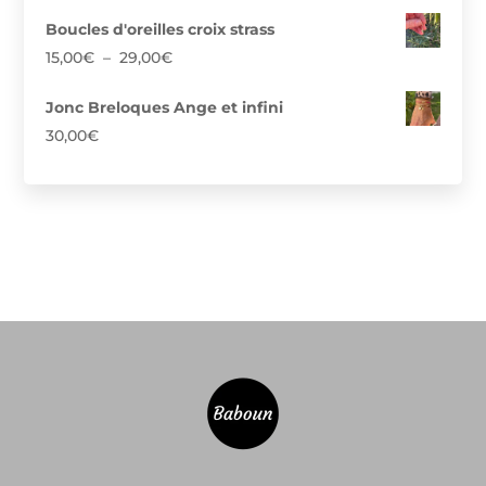
Boucles d'oreilles croix strass
Plage
15,00
€
–
29,00
€
de
prix :
Jonc Breloques Ange et infini
15,00€
30,00
€
à
29,00€