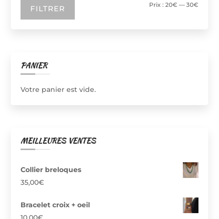
Prix
Prix
Prix :
20€
—
30€
FILTRER
sur
min
max
la
page
du
produit
PANIER
Votre panier est vide.
MEILLEURES VENTES
Collier breloques
35,00
€
Bracelet croix + oeil
10,00
€