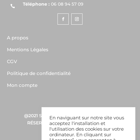
Téléphone :
06 08 94 57 09

A propos
Mentions Légales
CGV
Politique de confidentialité
Mon compte
@2021
SDW CONSULTING
–
TOUS DROITS
En naviguant sur notre site vous
RÉSERVÉS – BABOUN COPYRIGHTS ©
acceptez l'installation et
l'utilisation des cookies sur votre
ordinateur. En cliquant sur