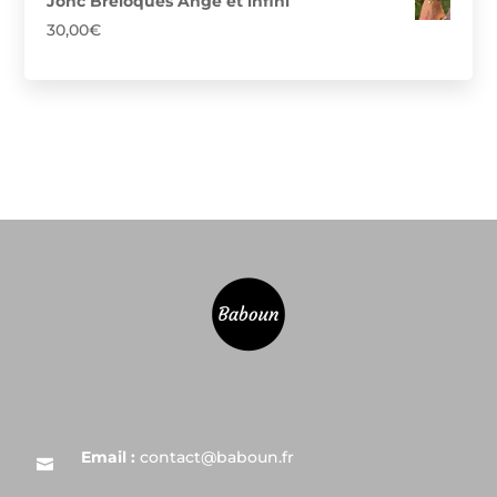
Jonc Breloques Ange et infini
15,00€
30,00
€
à
29,00€
Email :
contact@baboun.fr
