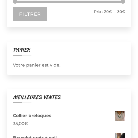
choisies
Prix
Prix
Prix :
20€
—
30€
FILTRER
sur
min
max
la
page
du
produit
PANIER
Votre panier est vide.
MEILLEURES VENTES
Collier breloques
35,00
€
Bracelet croix + oeil