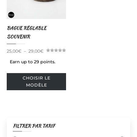
BAGUE RÉGLABLE
SOUVENIR
Plage
25,00
€
–
29,00
€
Note
de
5.00
Earn up to 29 points.
sur 5
prix :
Ce
25,00€
CHOISIR LE
produit
à
MODÈLE
a
29,00€
plusieurs
variations.
Les
options
FILTRER PAR TARIF
peuvent
être