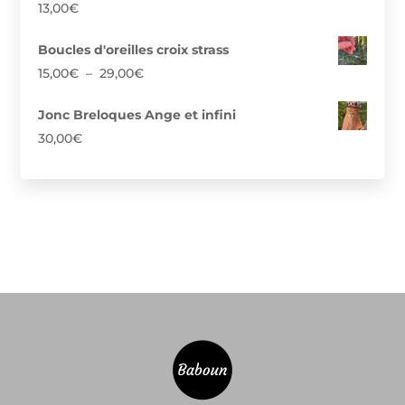
13,00
€
Boucles d'oreilles croix strass
Plage
15,00
€
–
29,00
€
de
prix :
Jonc Breloques Ange et infini
15,00€
30,00
€
à
29,00€