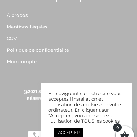
A propos
Mentions Légales
CGV
Politique de confidentialité
Mon compte
@2021
SDW CONSULTING
–
TOUS DROITS
En naviguant sur notre site vous
RÉSERVÉS – BABOUN COPYRIGHTS ©
acceptez l'installation et
l'utilisation des cookies sur votre
ordinateur. En cliquant sur
“Accepter”, vous consentez à
l’utilisation de TOUS les cookies.
0
ACCEPTER


w