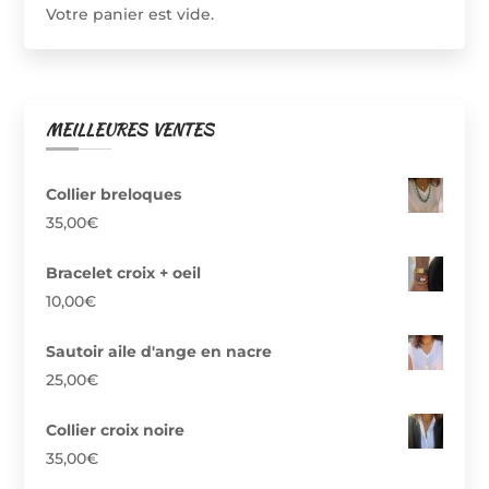
Votre panier est vide.
choisies
sur
la
page
MEILLEURES VENTES
du
produit
Collier breloques
35,00
€
Bracelet croix + oeil
10,00
€
Sautoir aile d'ange en nacre
25,00
€
Collier croix noire
35,00
€