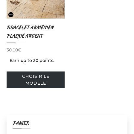
BRACELET ARMÉNIEN
PLAQUÉ ARGENT
30,00
€
Earn up to 30 points.
Ce
CHOISIR LE
produit
MODÈLE
a
plusieurs
variations.
Les
options
PANIER
peuvent
être