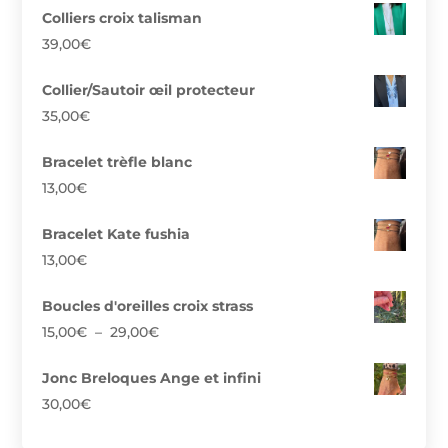
Colliers croix talisman
39,00
€
Collier/Sautoir œil protecteur
35,00
€
Bracelet trèfle blanc
13,00
€
Bracelet Kate fushia
13,00
€
Boucles d'oreilles croix strass
Plage
15,00
€
–
29,00
€
de
prix :
Jonc Breloques Ange et infini
15,00€
30,00
€
à
29,00€