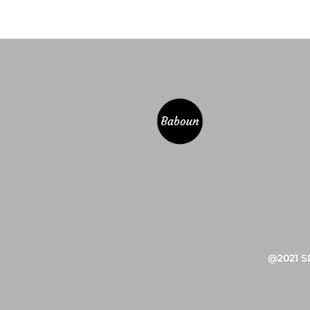
@2021
S