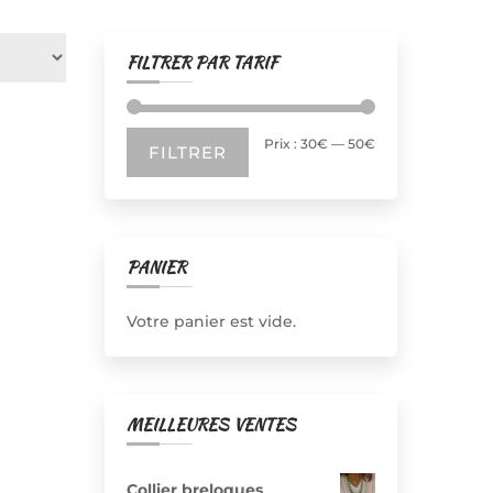
FILTRER PAR TARIF
Prix
Prix
Prix :
30€
—
50€
FILTRER
min
max
PANIER
Votre panier est vide.
MEILLEURES VENTES
Collier breloques