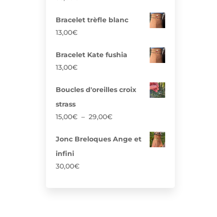
Bracelet trèfle blanc
13,00
€
Bracelet Kate fushia
13,00
€
Boucles d'oreilles croix
strass
Plage
15,00
€
–
29,00
€
de
prix :
Jonc Breloques Ange et
15,00€
infini
à
30,00
€
29,00€