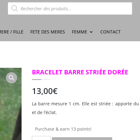
Recherche
de
produits
ERE / FILLE
FETE DES MERES
FEMME
CONTACT
BRACELET BARRE STRIÉE DORÉE
13,00
€
La barre mesure 1 cm. Elle est striée : apporte du 
et de l’éclat.
Purchase & earn 13 points!
quantité