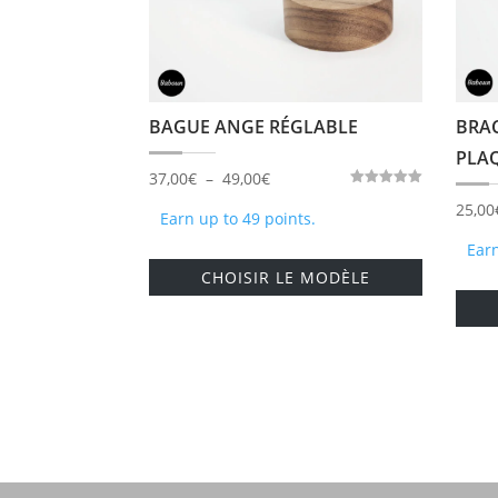
BAGUE ANGE RÉGLABLE
BRAC
PLA
Plage
37,00
€
–
49,00
€
Note
de
25,00
5.00
Earn up to 49 points.
sur 5
prix :
Earn
Ce
37,00€
CHOISIR LE MODÈLE
produit
à
a
49,00€
plusieurs
variations
Les
options
peuvent
être