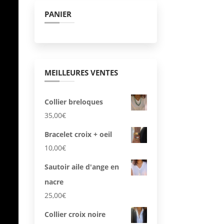
PANIER
MEILLEURES VENTES
Collier breloques
35,00
€
Bracelet croix + oeil
10,00
€
Sautoir aile d'ange en
nacre
25,00
€
Collier croix noire