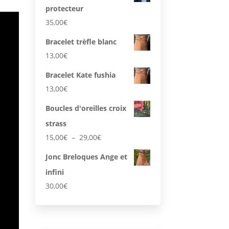
protecteur
35,00
€
Bracelet trèfle blanc
13,00
€
Bracelet Kate fushia
13,00
€
Boucles d'oreilles croix
strass
Plage
15,00
€
–
29,00
€
de
Jonc Breloques Ange et
prix :
infini
15,00€
à
30,00
€
29,00€