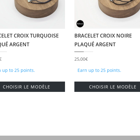
ELET CROIX TURQUOISE
BRACELET CROIX NOIRE
QUÉ ARGENT
PLAQUÉ ARGENT
€
25,00
€
 up to 25 points.
Earn up to 25 points.
Ce
CHOISIR LE MODÈLE
CHOISIR LE MODÈLE
produit
a
.
plusieurs
variations.
Les
options
peuvent