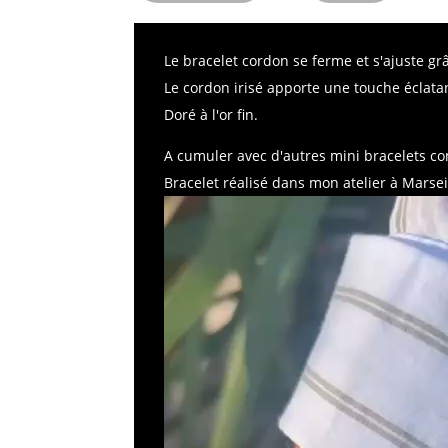
Le bracelet cordon se ferme et s'ajuste g
Le cordon irisé apporte une touche éclata
Doré à l'or fin.
A cumuler avec d'autres mini bracelets co
Bracelet réalisé dans mon atelier à Marse
Lecteur
vidéo