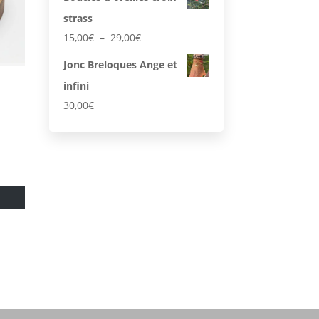
strass
Plage
15,00
€
–
29,00
€
de
Jonc Breloques Ange et
prix :
infini
15,00€
à
30,00
€
29,00€
Ce
produit
a
plusieurs
variations.
Les
options
peuvent