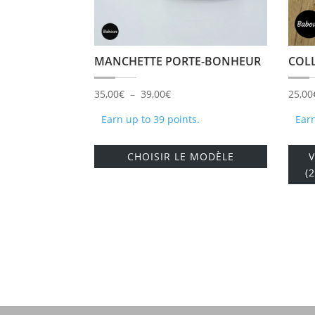
MANCHETTE PORTE-BONHEUR
COL
Plage
35,00
€
–
39,00
€
25,00
de
Earn up to 39 points.
Earn
prix :
Ce
35,00€
CHOISIR LE MODÈLE
produit
à
(
a
39,00€
plusieurs
variations
Les
options
peuvent
être
choisies