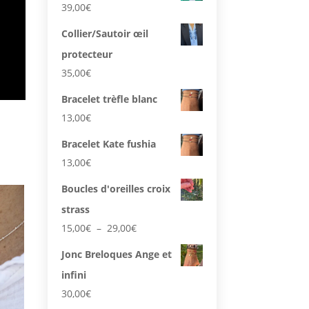
39,00
€
Collier/Sautoir œil
protecteur
35,00
€
Bracelet trèfle blanc
13,00
€
Bracelet Kate fushia
13,00
€
Boucles d'oreilles croix
strass
Plage
15,00
€
–
29,00
€
de
Jonc Breloques Ange et
prix :
infini
15,00€
à
30,00
€
29,00€