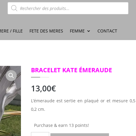
Recherche
de
produits
ERE / FILLE
FETE DES MERES
FEMME
CONTACT
BRACELET KATE ÉMERAUDE
13,00
€
L’émeraude est sertie en plaqué or et mesure 0,
0,2 cm.
Purchase & earn 13 points!
quantité