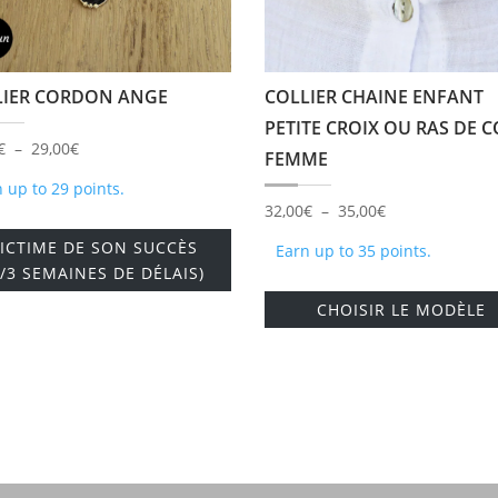
LIER CORDON ANGE
COLLIER CHAINE ENFANT
PETITE CROIX OU RAS DE 
Plage
€
–
29,00
€
FEMME
de
 up to 29 points.
prix :
Plage
32,00
€
–
35,00
€
Ce
25,00€
de
VICTIME DE SON SUCCÈS
Earn up to 35 points.
produit
à
prix :
2/3 SEMAINES DE DÉLAIS)
a
29,00€
32,00€
CHOISIR LE MODÈLE
plusieurs
à
.
variations.
35,00€
Les
options
peuvent
être
choisies