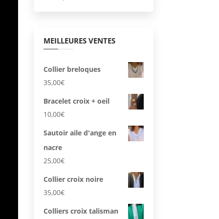
MEILLEURES VENTES
Collier breloques
35,00
€
Bracelet croix + oeil
10,00
€
Sautoir aile d'ange en
nacre
25,00
€
Collier croix noire
35,00
€
Colliers croix talisman