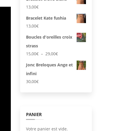
13,00
€
Bracelet Kate fushia
s
13,00
€
Boucles d'oreilles croix
strass
Plage
15,00
€
–
29,00
€
de
Jonc Breloques Ange et
prix :
infini
15,00€
à
30,00
€
29,00€
PANIER
Votre panier est vide.