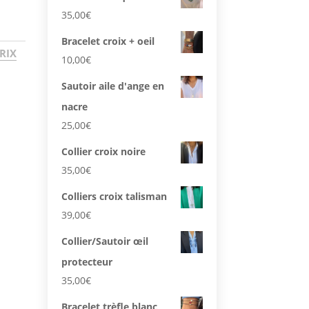
35,00
€
Bracelet croix + oeil
RIX
10,00
€
Sautoir aile d'ange en
nacre
25,00
€
Collier croix noire
35,00
€
Colliers croix talisman
39,00
€
Collier/Sautoir œil
protecteur
35,00
€
Bracelet trèfle blanc