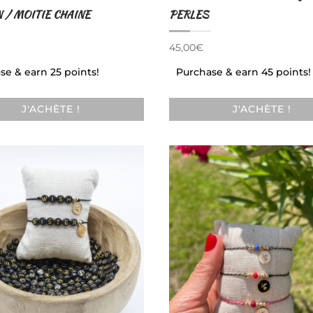
 / MOITIE CHAINE
PERLES
45,00
€
se & earn 25 points!
Purchase & earn 45 points!
J'ACHÈTE !
J'ACHÈTE !