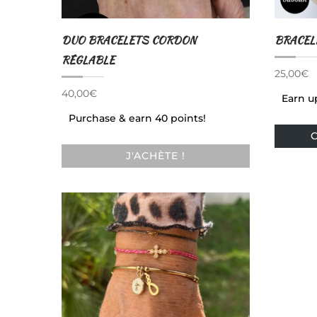
du
produit
DUO BRACELETS CORDON
BRACEL
RÉGLABLE
25,00
€
40,00
€
Earn up
Purchase & earn 40 points!
J'ACHÈTE !