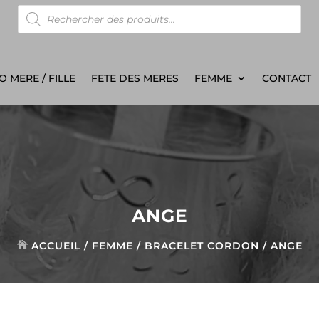
Recherche
de
produits
 MERE / FILLE
FETE DES MERES
FEMME
CONTACT
ANGE
ACCUEIL
/
FEMME
/
BRACELET CORDON
/ ANGE