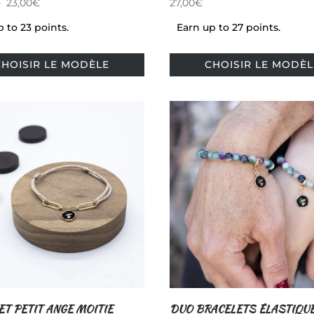
Plage
–
23,00
€
27,00
€
de
 to 23 points.
Earn up to 27 points.
prix :
Ce
19,00€
CHOISIR LE MODÈLE
CHOISIR LE MODÈL
produit
à
a
23,00€
plusieurs
variations.
Les
options
peuvent
être
choisies
sur
la
page
du
produit
T PETIT ANGE MOITIE
DUO BRACELETS ÉLASTIQU