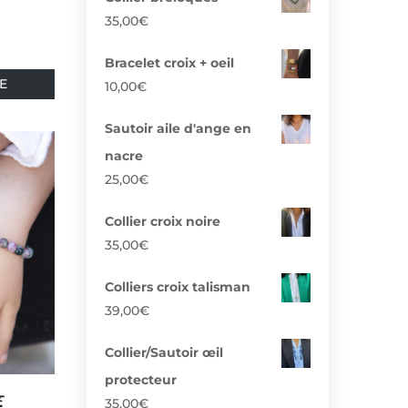
35,00
€
Bracelet croix + oeil
Ce
E
10,00
€
produit
a
Sautoir aile d'ange en
plusieurs
nacre
variations.
25,00
€
Les
options
Collier croix noire
peuvent
35,00
€
être
choisies
Colliers croix talisman
sur
39,00
€
la
page
Collier/Sautoir œil
du
protecteur
produit
E
35,00
€