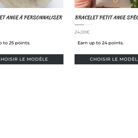
ET ANGE À PERSONNALISER
BRACELET PETIT ANGE SPÉC
24,00
€
 to 25 points.
Earn up to 24 points.
Ce
CHOISIR LE MODÈLE
CHOISIR LE MODÈL
produit
a
plusieurs
variations.
Les
options
peuvent
être
choisies
sur