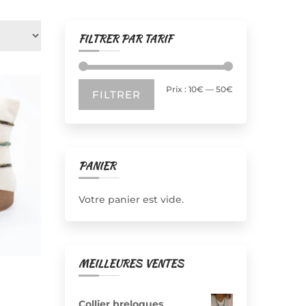
FILTRER PAR TARIF
Prix
Prix
Prix :
10€
—
50€
FILTRER
min
max
PANIER
Votre panier est vide.
MEILLEURES VENTES
Collier breloques