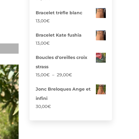
Bracelet trèfle blanc
13,00
€
Bracelet Kate fushia
13,00
€
Boucles d'oreilles croix
strass
Plage
15,00
€
–
29,00
€
de
prix :
Jonc Breloques Ange et
15,00€
infini
à
30,00
€
29,00€