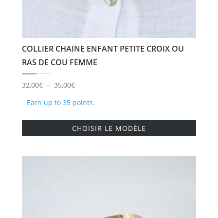
COLLIER CHAINE ENFANT PETITE CROIX OU
RAS DE COU FEMME
Plage
32,00
€
–
35,00
€
de
Earn up to 35 points.
prix :
Ce
32,00€
CHOISIR LE MODÈLE
produi
à
a
35,00€
plusie
variati
Les
option
peuve