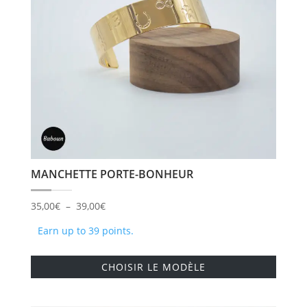
être
choisi
sur
la
page
du
produi
MANCHETTE PORTE-BONHEUR
Plage
35,00
€
–
39,00
€
de
Earn up to 39 points.
prix :
Ce
35,00€
CHOISIR LE MODÈLE
produi
à
a
39,00€