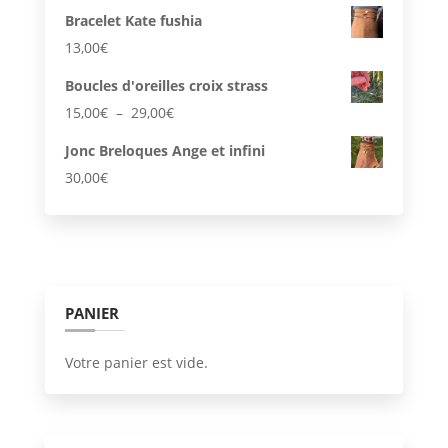
Bracelet Kate fushia
13,00
€
Boucles d'oreilles croix strass
Plage
15,00
€
–
29,00
€
de
Jonc Breloques Ange et infini
prix :
30,00
€
15,00€
à
29,00€
PANIER
Votre panier est vide.