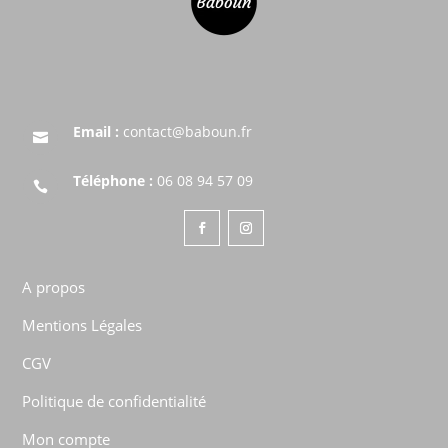
Email :
contact@baboun.fr

Téléphone :
06 08 94 57 09

A propos
Mentions Légales
CGV
Politique de confidentialité
Mon compte