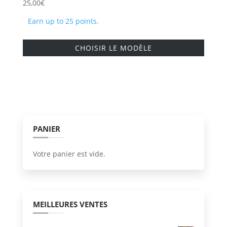
25,00
€
Earn up to 25 points.
Ce
CHOISIR LE MODÈLE
produi
a
plusie
variati
Les
option
PANIER
peuve
être
Votre panier est vide.
choisi
sur
la
page
MEILLEURES VENTES
du
produi