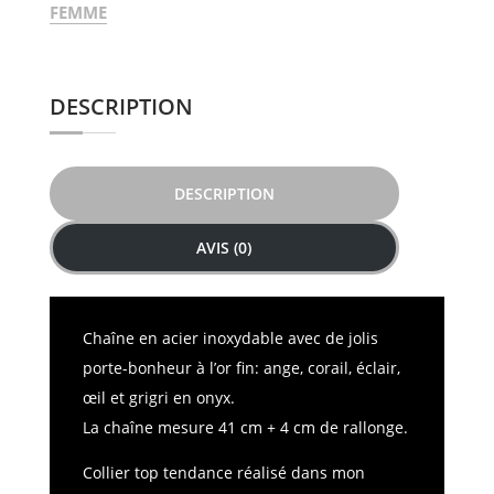
FEMME
DESCRIPTION
DESCRIPTION
AVIS (0)
Chaîne en acier inoxydable avec de jolis
porte-bonheur à l’or fin: ange, corail, éclair,
œil et grigri en onyx.
La chaîne mesure 41 cm + 4 cm de rallonge.
Collier top tendance réalisé dans mon