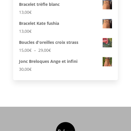
Bracelet trèfle blanc
13,00
€
Bracelet Kate fushia
13,00
€
Boucles d'oreilles croix strass
Plage
15,00
€
–
29,00
€
de
Jonc Breloques Ange et infini
prix :
30,00
€
15,00€
à
29,00€