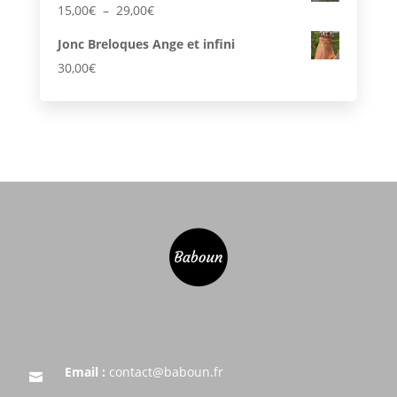
Plage
15,00
€
–
29,00
€
de
Jonc Breloques Ange et infini
prix :
30,00
€
15,00€
à
29,00€
Email :
contact@baboun.fr
