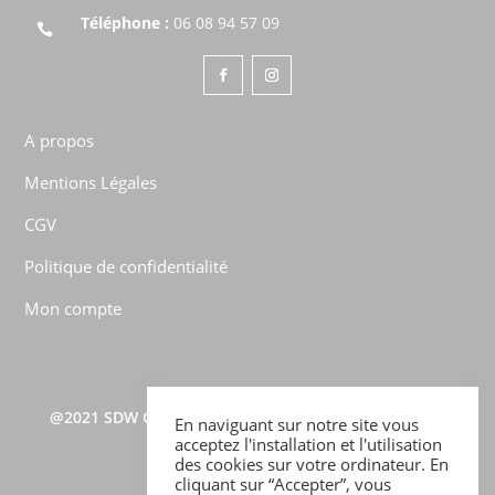
Téléphone :
06 08 94 57 09

A propos
Mentions Légales
CGV
Politique de confidentialité
Mon compte
@2021
SDW CONSULTING
–
TOUS DROITS RÉSERVÉS –
En naviguant sur notre site vous
BABOUN COPYRIGHTS ©
acceptez l'installation et l'utilisation
des cookies sur votre ordinateur. En
cliquant sur “Accepter”, vous