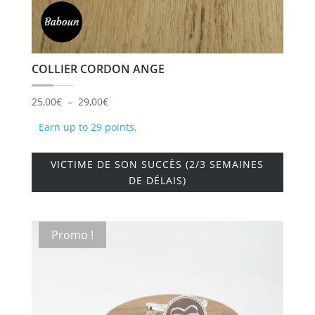
produi
COLLIER CORDON ANGE
Plage
25,00
€
–
29,00
€
de
Earn up to 29 points.
prix :
Ce
25,00€
VICTIME DE SON SUCCÈS (2/3 SEMAINES
produi
à
DE DÉLAIS)
a
29,00€
plusie
variati
Promo !
Les
option
peuve
être