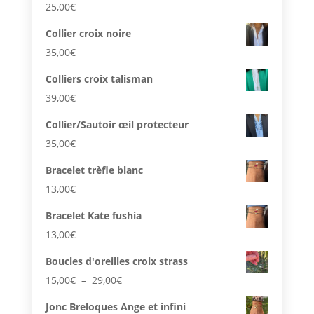
25,00
€
Collier croix noire
35,00
€
Colliers croix talisman
39,00
€
Collier/Sautoir œil protecteur
35,00
€
Bracelet trèfle blanc
13,00
€
Bracelet Kate fushia
13,00
€
Boucles d'oreilles croix strass
Plage
15,00
€
–
29,00
€
de
Jonc Breloques Ange et infini
prix :