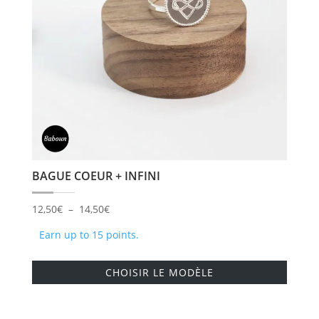
choisi
sur
la
page
du
produi
BAGUE COEUR + INFINI
Plage
12,50
€
–
14,50
€
de
Earn up to 15 points.
prix :
Ce
12,50€
CHOISIR LE MODÈLE
produi
à
a
14,50€
plusie