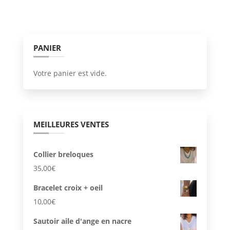
variati
Les
option
PANIER
peuve
être
Votre panier est vide.
choisi
sur
la
page
MEILLEURES VENTES
du
produi
Collier breloques
35,00
€
Bracelet croix + oeil
10,00
€
Sautoir aile d'ange en nacre