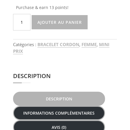
Purchase & earn 13 points!
quantité
AJOUTER AU PANIER
de
Bracelet
trèfle
Catégories :
BRACELET CORDON
,
FEMME
,
MINI
PRIX
DESCRIPTION
DESCRIPTION
INFORMATIONS COMPLÉMENTAIRES
AVIS (0)