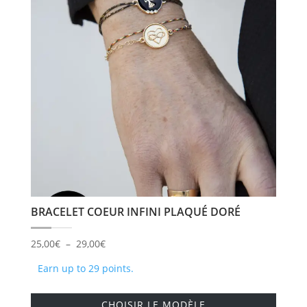
BRACELET COEUR INFINI PLAQUÉ DORÉ
Plage
25,00
€
–
29,00
€
de
Earn up to 29 points.
prix :
Ce
25,00€
CHOISIR LE MODÈLE