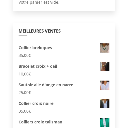
Votre panier est vide.
choisi
sur
la
page
MEILLEURES VENTES
du
produi
Collier breloques
35,00
€
Bracelet croix + oeil
10,00
€
Sautoir aile d'ange en nacre
25,00
€
Collier croix noire
35,00
€
Colliers croix talisman