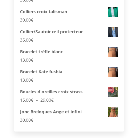
Colliers croix talisman
39,00
€
Collier/Sautoir œil protecteur
35,00
€
Bracelet trèfle blanc
13,00
€
Bracelet Kate fushia
13,00
€
Boucles d'oreilles croix strass
Plage
15,00
€
–
29,00
€
de
Jonc Breloques Ange et infini
prix :
30,00
€
15,00€
à
29,00€