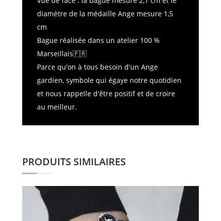
Vue de face : la bague mesure 2,1 cm et le
diamètre de la médaille Ange mesure 1,5
cm
Bague réalisée dans un atelier 100 %
Marseillais🇫🇷
Parce qu'on à tous besoin d'un Ange
gardien, symbole qui égaye notre quotidien
et nous rappelle d'être positif et de croire
au meilleur.
PRODUITS SIMILAIRES