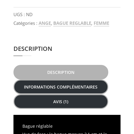
Ange
réglable
UGS :
ND
Catégories :
ANGE
,
BAGUE REGLABLE
,
FEMME
DESCRIPTION
DESCRIPTION
INFORMATIONS COMPLÉMENTAIRES
AVIS (1)
Bague réglable