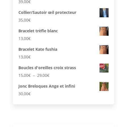
39,00
€
Collier/Sautoir œil protecteur
35,00
€
Bracelet trèfle blanc
13,00
€
Bracelet Kate fushia
13,00
€
Boucles d'oreilles croix strass
Plage
15,00
€
–
29,00
€
de
Jonc Breloques Ange et infini
prix :
30,00
€
15,00€
à
29,00€