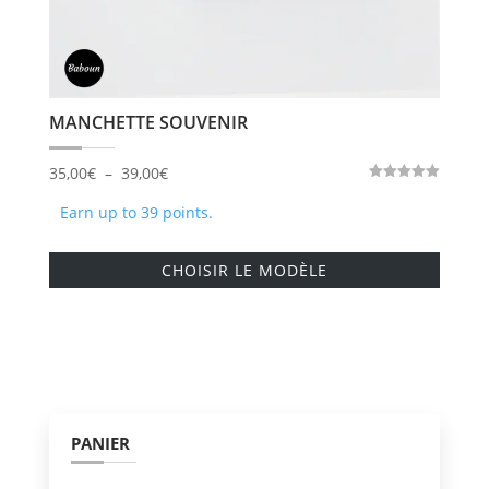
produi
MANCHETTE SOUVENIR
Plage
35,00
€
–
39,00
€
Note
de
5.00
Earn up to 39 points.
sur 5
prix :
Ce
35,00€
CHOISIR LE MODÈLE
produi
à
a
39,00€
plusie
variati
Les
option
PANIER
peuve
être