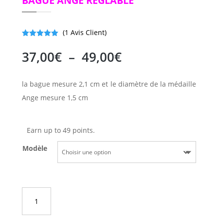
BAGUE ANGE RÉGLABLE
(
1
Avis Client)
Noté
5.00
sur 5
Plage
37,00
€
–
49,00
€
basé sur
de
notation
client
prix :
la bague mesure 2,1 cm et le diamètre de la médaille
37,00€
à
Ange mesure 1,5 cm
49,00€
Earn up to 49 points.
Modèle
quantité
AJOUTER AU PANIER
de
Bague