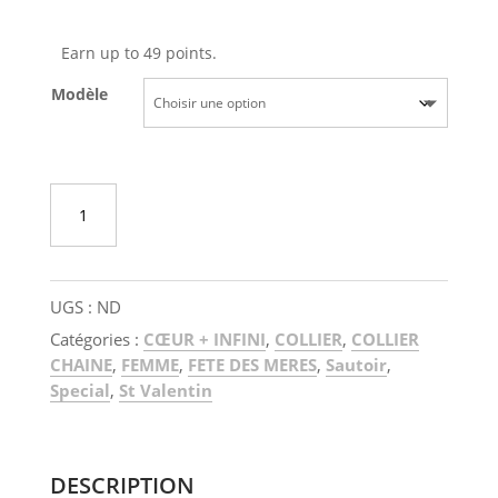
à
49,00€
Earn up to 49 points.
Modèle
quantité
AJOUTER AU PANIER
de
Sautoir
perles
UGS :
ND
Catégories :
CŒUR + INFINI
,
COLLIER
,
COLLIER
CHAINE
,
FEMME
,
FETE DES MERES
,
Sautoir
,
Special
,
St Valentin
DESCRIPTION