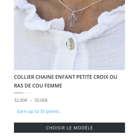
choisi
sur
la
page
du
produi
COLLIER CHAINE ENFANT PETITE CROIX OU
RAS DE COU FEMME
Plage
32,00
€
–
35,00
€
de
Earn up to 35 points.
prix :
Ce
32,00€
CHOISIR LE MODÈLE
produi
à
a