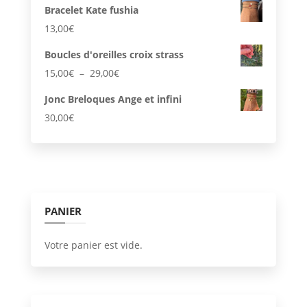
Bracelet Kate fushia
13,00
€
Boucles d'oreilles croix strass
Plage
15,00
€
–
29,00
€
de
Jonc Breloques Ange et infini
prix :
30,00
€
15,00€
à
29,00€
PANIER
Votre panier est vide.