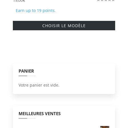
19,00
€
Note
5.00
Earn up to 19 points.
sur 5
Ce
CHOISIR LE MODÈLE
produi
a
plusie
variati
Les
option
PANIER
peuve
être
Votre panier est vide.
choisi
sur
la
page
MEILLEURES VENTES
du
produi