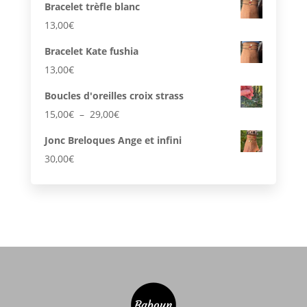
Bracelet trèfle blanc
13,00
€
Bracelet Kate fushia
13,00
€
Boucles d'oreilles croix strass
Plage
15,00
€
–
29,00
€
de
Jonc Breloques Ange et infini
prix :
30,00
€
15,00€
à
29,00€