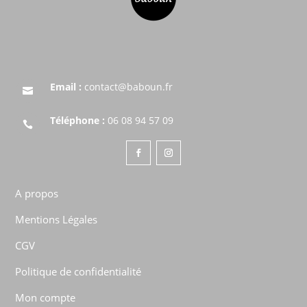
Email :
contact@baboun.fr

Téléphone :
06 08 94 57 09

A propos
Mentions Légales
CGV
Politique de confidentialité
Mon compte