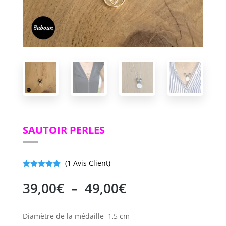
SAUTOIR PERLES
(
1
Avis Client)
Noté
5.00
sur 5
Plage
39,00
€
–
49,00
€
basé sur
de
notation
client
prix :
Diamètre de la médaille
1,5 cm
39,00€