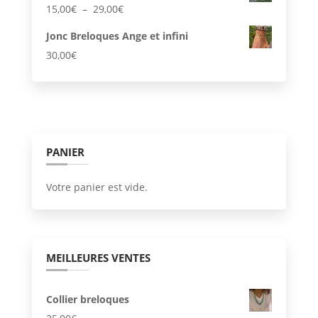
Plage
15,00
€
–
29,00
€
de
Jonc Breloques Ange et infini
prix :
30,00
€
15,00€
à
29,00€
PANIER
Votre panier est vide.
MEILLEURES VENTES
Collier breloques