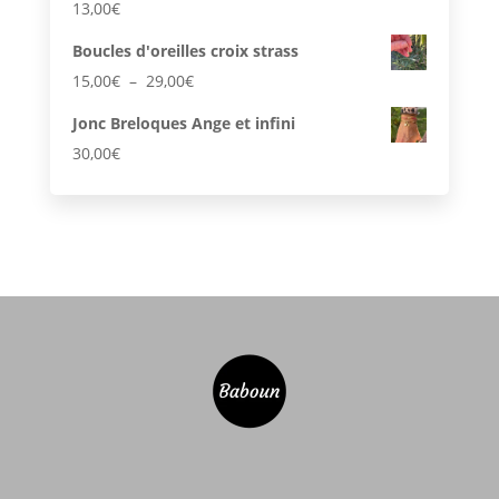
13,00
€
Boucles d'oreilles croix strass
Plage
15,00
€
–
29,00
€
de
Jonc Breloques Ange et infini
prix :
30,00
€
15,00€
à
29,00€