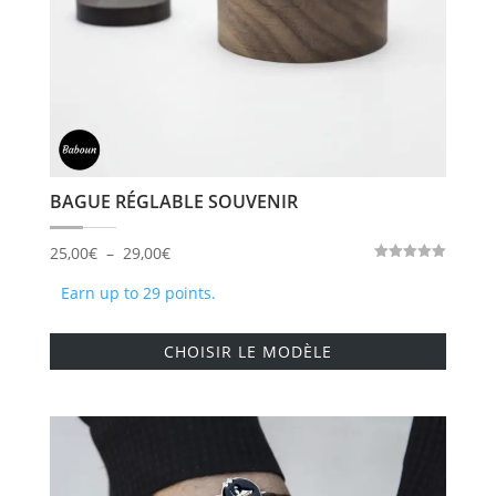
la
page
du
produi
BAGUE RÉGLABLE SOUVENIR
Plage
25,00
€
–
29,00
€
Note
de
5.00
Earn up to 29 points.
sur 5
prix :
Ce
25,00€
CHOISIR LE MODÈLE
produi
à
a
29,00€
plusie
variati
Les