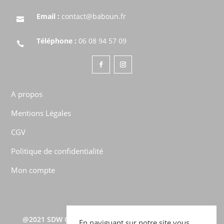
Email :
contact@baboun.fr

Téléphone :
06 08 94 57 09

A propos
Mentions Légales
CGV
Politique de confidentialité
Mon compte
@2021
SDW CONSULTING
–
TOUS DROITS RÉSERVÉS –
En naviguant sur notre site vous