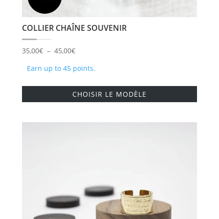
COLLIER CHAÎNE SOUVENIR
Plage
35,00
€
–
45,00
€
de
Earn up to 45 points.
prix :
Ce
35,00€
CHOISIR LE MODÈLE
produi
à
a
45,00€
plusie
variati
Les
option
peuve
être
choisi
sur