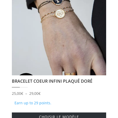
option
peuve
être
choisi
sur
la
page
du
produi
BRACELET COEUR INFINI PLAQUÉ DORÉ
Plage
25,00
€
–
29,00
€
de
Earn up to 29 points.
prix :
Ce
25,00€
CHOISIR LE MODÈLE