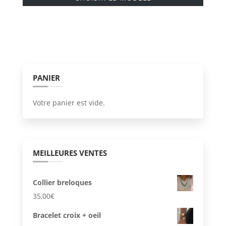
produi
à
a
29,00€
plusie
variati
Les
option
PANIER
peuve
être
Votre panier est vide.
choisi
sur
la
page
MEILLEURES VENTES
du
produi
Collier breloques
35,00
€
Bracelet croix + oeil