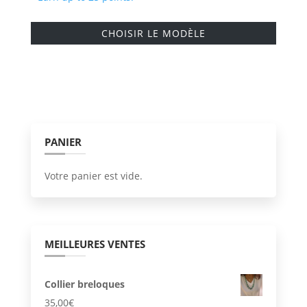
Ce
CHOISIR LE MODÈLE
produi
a
plusie
variati
Les
option
PANIER
peuve
être
Votre panier est vide.
choisi
sur
la
page
MEILLEURES VENTES
du
produi
Collier breloques
35,00
€