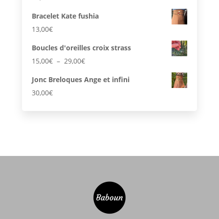
Bracelet Kate fushia
13,00
€
Boucles d'oreilles croix strass
Plage
15,00
€
–
29,00
€
de
Jonc Breloques Ange et infini
prix :
30,00
€
15,00€
à
29,00€