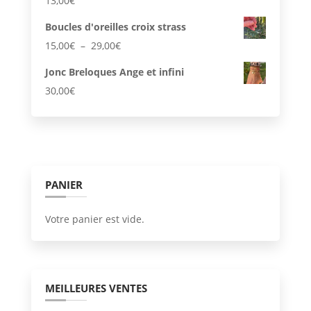
13,00
€
Boucles d'oreilles croix strass
Plage
15,00
€
–
29,00
€
de
Jonc Breloques Ange et infini
prix :
30,00
€
15,00€
à
29,00€
PANIER
Votre panier est vide.
MEILLEURES VENTES