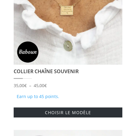
sur
la
page
du
produi
COLLIER CHAÎNE SOUVENIR
Plage
35,00
€
–
45,00
€
de
Earn up to 45 points.
prix :
Ce
35,00€
CHOISIR LE MODÈLE
produi
à
a
45,00€
plusie