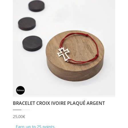
variati
Les
option
peuve
être
choisi
sur
la
page
du
produi
BRACELET CROIX IVOIRE PLAQUÉ ARGENT
25,00
€
Earn up to 25 points.