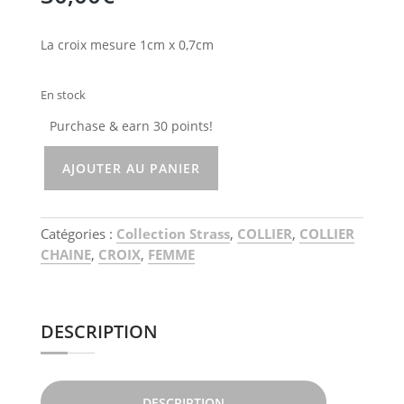
La croix mesure 1cm x 0,7cm
En stock
Purchase & earn 30 points!
AJOUTER AU PANIER
quantité
de
Collier
Catégories :
Collection Strass
,
COLLIER
,
COLLIER
croix
CHAINE
,
CROIX
,
FEMME
strass
DESCRIPTION
DESCRIPTION