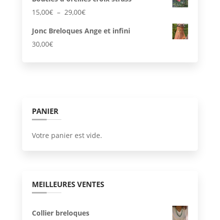
Plage
15,00
€
–
29,00
€
de
Jonc Breloques Ange et infini
prix :
30,00
€
15,00€
à
29,00€
PANIER
Votre panier est vide.
MEILLEURES VENTES
Collier breloques