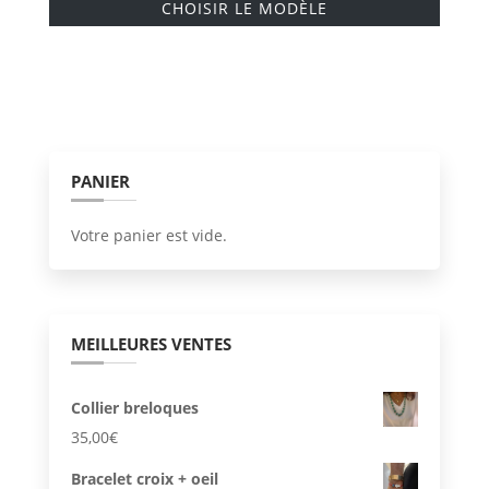
CHOISIR LE MODÈLE
produi
a
plusie
variati
Les
option
PANIER
peuve
être
Votre panier est vide.
choisi
sur
la
page
MEILLEURES VENTES
du
produi
Collier breloques
35,00
€
Bracelet croix + oeil