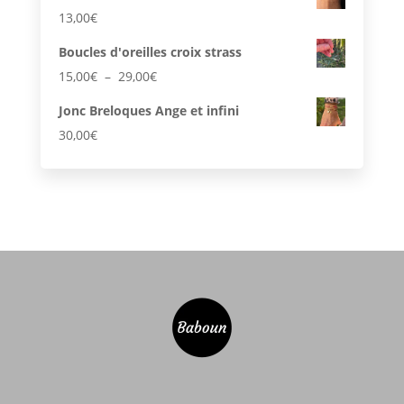
13,00
€
Boucles d'oreilles croix strass
Plage
15,00
€
–
29,00
€
de
Jonc Breloques Ange et infini
prix :
30,00
€
15,00€
à
29,00€