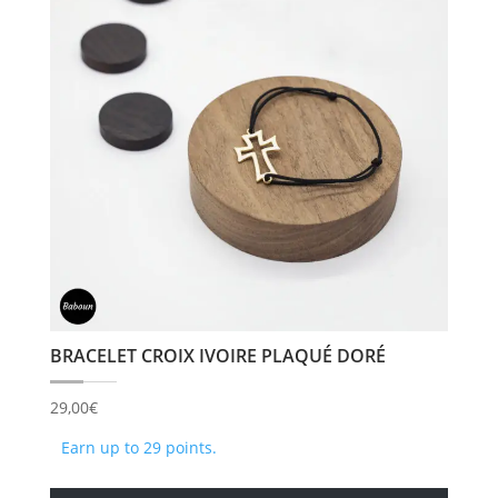
option
peuve
être
choisi
sur
la
page
du
produi
BRACELET CROIX IVOIRE PLAQUÉ DORÉ
29,00
€
Earn up to 29 points.
Ce