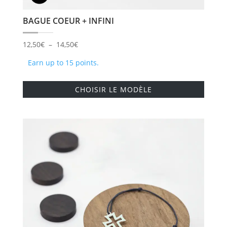
BAGUE COEUR + INFINI
Plage
12,50
€
–
14,50
€
de
Earn up to 15 points.
prix :
Ce
12,50€
CHOISIR LE MODÈLE
produi
à
a
14,50€
plusie
variati
Les
option
peuve
être
choisi
sur
la