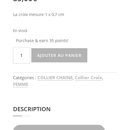
La croix mesure 1 x 0,7 cm
En stock
Purchase & earn 35 points!
quantité
AJOUTER AU PANIER
de
Collier
croix
noire
Catégories :
COLLIER CHAINE
,
Collier Croix
,
FEMME
DESCRIPTION