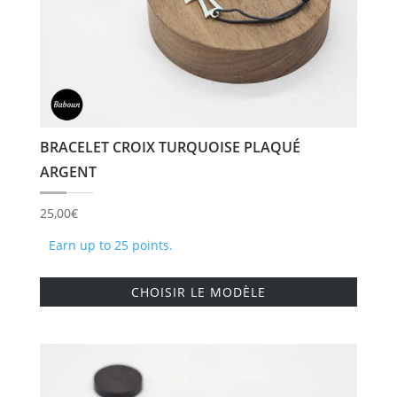
page
du
produi
BRACELET CROIX TURQUOISE PLAQUÉ
ARGENT
25,00
€
Earn up to 25 points.
Ce
CHOISIR LE MODÈLE
produi
a
plusie
variati
Les