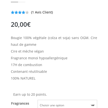
(
1
Avis Client)
Noté
4.00
sur 5
20,00
€
basé
sur
notation
client
Bougie 100% végétale (colza et soja) sans OGM. Cire
haut de gamme
Cire et mèche végan
Fragrance monoï hypoallergénique
17H de combustion
Contenant réutilisable
100% NATUREL
Earn up to 20 points.
Fragrances