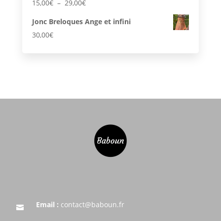
Plage
15,00
€
–
29,00
€
de
Jonc Breloques Ange et infini
prix :
30,00
€
15,00€
à
29,00€
Email :
contact@baboun.fr
