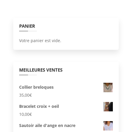
variati
Les
option
PANIER
peuve
être
Votre panier est vide.
choisi
sur
la
page
MEILLEURES VENTES
du
produi
Collier breloques
35,00
€
Bracelet croix + oeil
10,00
€
Sautoir aile d'ange en nacre