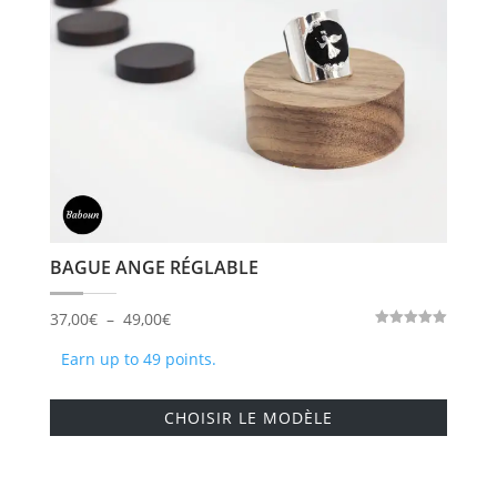
sur
la
page
du
produi
BAGUE ANGE RÉGLABLE
Plage
37,00
€
–
49,00
€
Note
de
5.00
Earn up to 49 points.
sur 5
prix :
Ce
37,00€
CHOISIR LE MODÈLE
produi
à
a
49,00€
plusie