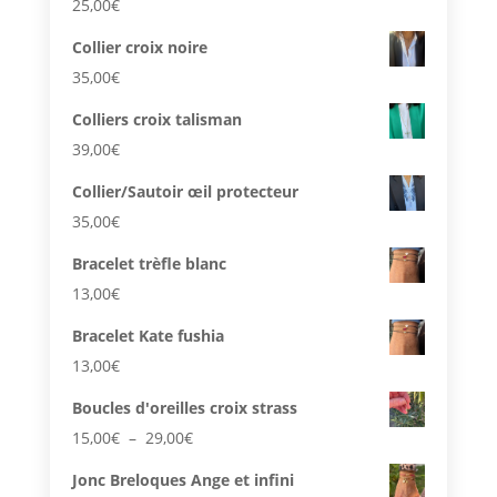
25,00
€
Collier croix noire
35,00
€
Colliers croix talisman
39,00
€
Collier/Sautoir œil protecteur
35,00
€
Bracelet trèfle blanc
13,00
€
Bracelet Kate fushia
13,00
€
Boucles d'oreilles croix strass
Plage
15,00
€
–
29,00
€
de
Jonc Breloques Ange et infini
prix :