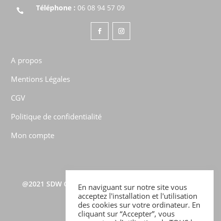
Téléphone :
06 08 94 57 09

A propos
Mentions Légales
CGV
Politique de confidentialité
Mon compte
@2021
SDW CONSULTING
–
TOUS DROITS RÉSERVÉS –
En naviguant sur notre site vous
BABOUN COPYRIGHTS ©
acceptez l'installation et l'utilisation
des cookies sur votre ordinateur. En
cliquant sur “Accepter”, vous