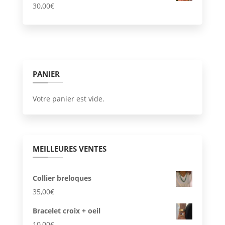
30,00
€
15,00€
à
29,00€
PANIER
Votre panier est vide.
MEILLEURES VENTES
Collier breloques
35,00
€
Bracelet croix + oeil
10,00
€