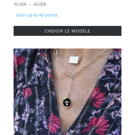
Plage
35,00
€
–
45,00
€
de
Earn up to 45 points.
prix :
Ce
35,00€
CHOISIR LE MODÈLE
produi
à
a
45,00€
plusie
variati
Les
option
peuve
être
choisi
sur
la
page
du
produi