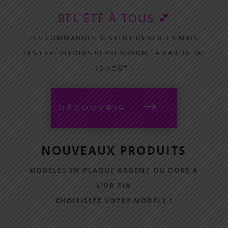
BEL ÉTÉ À TOUS 💕
LES COMMANDES RESTENT OUVERTES MAIS
LES EXPÉDITIONS REPRENDRONT À PARTIR DU
16 AOÛT !
DÉCOUVRIR
NOUVEAUX PRODUITS
MODÈLES EN PLAQUÉ ARGENT OU DORÉ À
L’OR FIN
CHOISISSEZ VOTRE MODÈLE !