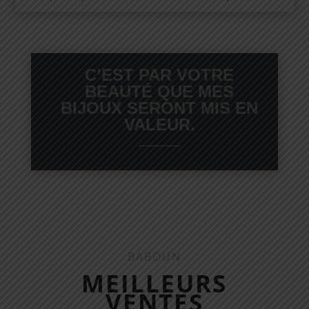
C’EST PAR VOTRE
BEAUTÉ QUE MES
BIJOUX SERONT MIS EN
VALEUR.
BABOUN
MEILLEURS
VENTES