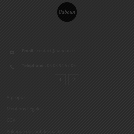
Email :
contact@baboun.fr

Téléphone :
06 08 94 57 09

A propos
Mentions Légales
CGV
Politique de confidentialité