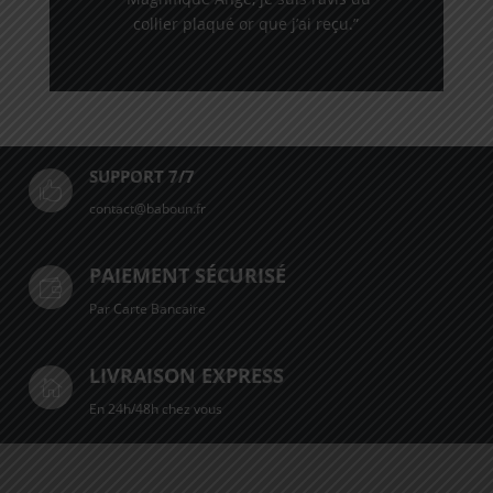
collier plaqué or que j’ai reçu.”
SUPPORT 7/7

contact@baboun.fr
PAIEMENT SÉCURISÉ

Par Carte Bancaire
LIVRAISON EXPRESS

En 24h/48h chez vous