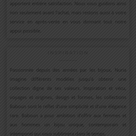
apportent entière satisfaction. Nous vous guidons ainsi
non seulement avant l’achat, mais restons aussi à votre
service en après-vente en vous donnant tout notre
appui possible.
INSPIRATION
Passionnée depuis des années par les bijoux, Nuria
imagine différents modèles jusqu’à obtenir une
collection digne de ses valeurs. Inspiration et vécu,
voyages et origines, design et formes, les collections
Baboun sont le reflet d’une simplicité et d’une élégance
rare. Baboun a pour ambition d’offrir aux femmes et
aux hommes un bijou unique, contemporain et
intemporel qui vous sublimera dans le temps.