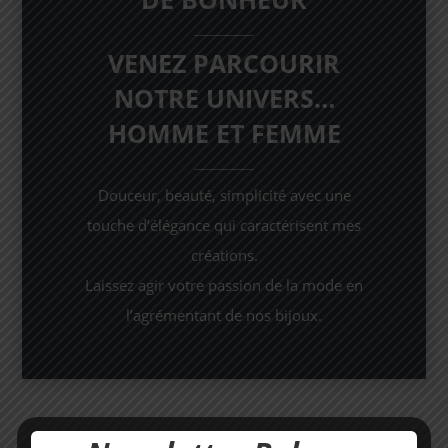
VENEZ PARCOURIR
NOTRE UNIVERS…
HOMME ET FEMME
Douceur, beauté, simplicité avec une
touche d’élégance qui caractérisent mes
créations.
Laissez agir votre passion de la mode en
l’agrémentant de nos bijoux.