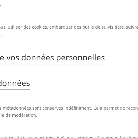
.
s, utiliser des cookies, embarquer des outils de suivis tiers, suiv
.
 de vos données personnelles
 données
es métadonnées sont conservés indéfiniment. Cela permet de reco
file de modération.
 sur notre site (si cela est possible), nous stockons également les do