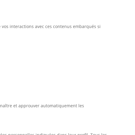
re vos interactions avec ces contenus embarqués si
nnaître et approuver automatiquement les
nnées personnelles indiquées dans leur profil. Tous les