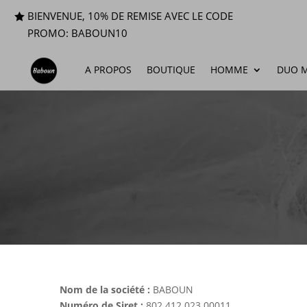
BIENVENUE, 10% DE REMISE AVEC LE CODE
PROMO: BABOUN10
A PROPOS
BOUTIQUE
HOMME
DUO M
Nom de la société :
BABOUN
Numéro de Siret :
802 412 023 00011