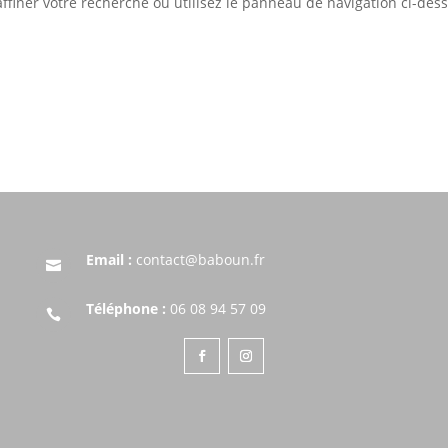
ffiner votre recherche ou utilisez le panneau de navigation ci-des
Email :
contact@baboun.fr

Téléphone :
06 08 94 57 09
