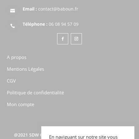
Email :
contact@baboun.fr

Téléphone :
06 08 94 57 09

A propos
Mentions Légales
CGV
Politique de confidentialité
Mon compte
@2021
SDW CONSULTING
–
TOUS DROITS RÉSERVÉS –
En naviguant sur notre site vous